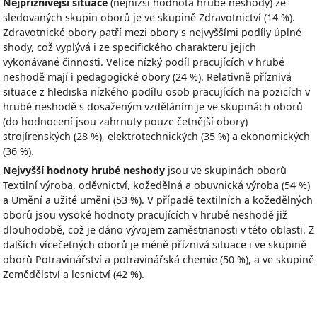
Nejpříznivější situace
(nejnižší hodnota hrubé neshody) ze
sledovaných skupin oborů je ve skupině Zdravotnictví (14 %).
Zdravotnické obory patří mezi obory s nejvyššími podíly úplné
shody, což vyplývá i ze specifického charakteru jejich
vykonávané činnosti. Velice nízký podíl pracujících v hrubé
neshodě mají i pedagogické obory (24 %). Relativně příznivá
situace z hlediska nízkého podílu osob pracujících na pozicích v
hrubé neshodě s dosaženým vzděláním je ve skupinách oborů
(do hodnocení jsou zahrnuty pouze četnější obory)
strojírenských (28 %), elektrotechnických (35 %) a ekonomických
(36 %).
Nejvyšší hodnoty hrubé neshody
jsou ve skupinách oborů
Textilní výroba, oděvnictví, kožedělná a obuvnická výroba (54 %)
a Umění a užité uměni (53 %). V případě textilních a kožedělných
oborů jsou vysoké hodnoty pracujících v hrubé neshodě již
dlouhodobě, což je dáno vývojem zaměstnanosti v této oblasti. Z
dalších vícečetných oborů je méně příznivá situace i ve skupině
oborů Potravinářství a potravinářská chemie (50 %), a ve skupině
Zemědělství a lesnictví (42 %).