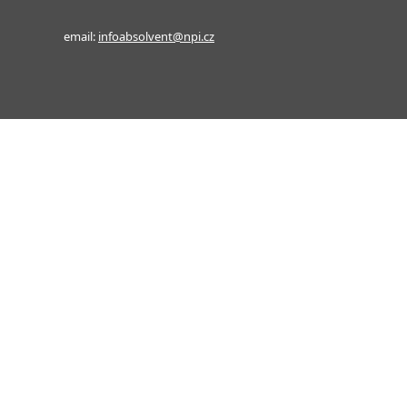
email:
infoabsolvent@npi.cz