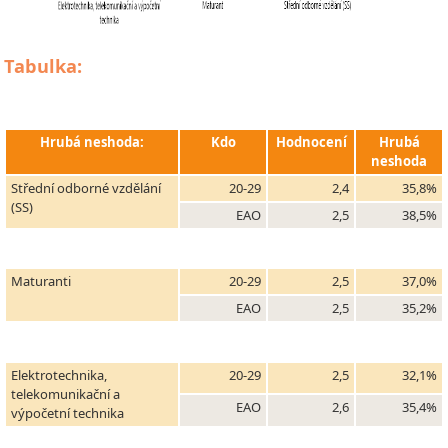
Tabulka:
Hrubá neshoda:
Kdo
Hodnocení
Hrubá
neshoda
Střední odborné vzdělání
20-29
2,4
35,8%
(SS)
EAO
2,5
38,5%
Maturanti
20-29
2,5
37,0%
EAO
2,5
35,2%
Elektrotechnika,
20-29
2,5
32,1%
telekomunikační a
EAO
2,6
35,4%
výpočetní technika