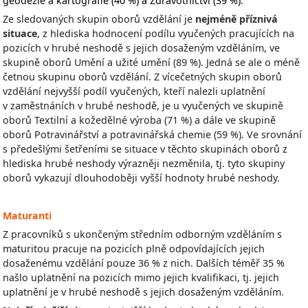
geodézie a kartografie
(40 %)
a Zdravotnictví
(39 %).
Ze sledovaných skupin oborů vzdělání je
nejméně příznivá
situace
, z hlediska hodnocení podílu vyučených pracujících na
pozicích v hrubé neshodě s jejich dosaženým vzděláním, ve
skupině oborů Umění a užité umění (89 %). Jedná se ale o méně
četnou skupinu oborů vzdělání. Z vícečetných skupin oborů
vzdělání nejvyšší podíl vyučených, kteří nalezli uplatnění
v zaměstnáních v hrubé neshodě, je u vyučených ve skupině
oborů Textilní a kožedělné výroba (71 %) a dále ve skupině
oborů Potravinářství a potravinářská chemie (59 %). Ve srovnání
s předešlými šetřeními se situace v těchto skupinách oborů z
hlediska hrubé neshody výrazněji nezměnila, tj. tyto skupiny
oborů vykazují dlouhodoběji vyšší hodnoty hrubé neshody.
Maturanti
Z pracovníků s ukončeným středním odborným vzděláním s
maturitou pracuje na pozicích plně odpovídajících jejich
dosaženému vzdělání pouze 36 % z nich. Dalších téměř 35 %
našlo uplatnění na pozicích mimo jejich kvalifikaci, tj. jejich
uplatnění je v hrubé neshodě s jejich dosaženým vzděláním.