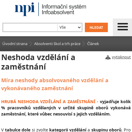
Úvodní strana
Absolventi škol a trh práce
Článek
Neshoda vzdělání a
vytisknout
zaměstnání
Míra neshody absolvovaného vzdělání a
vykonávaného zaměstnání
HRUBÁ NESHODA VZDĚLÁNÍ A ZAMĚSTNÁNÍ
-
vyjadřuje kolik
% pracovníků vzdělaných v určité skupině oborů vykonává
zaměstnání, které vůbec nesouvisí s jejich vzděláním.
V
tabulce dole
si zvolte
kategorii vzdělání
a
skupinu oborů
. Pro