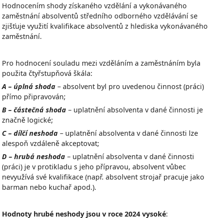
Hodnocením shody získaného vzdělání a vykonávaného
zaměstnání absolventů středního odborného vzdělávání se
zjišťuje využití kvalifikace absolventů z hlediska vykonávaného
zaměstnání.
Pro hodnocení souladu mezi vzděláním a zaměstnáním byla
použita čtyřstupňová škála:
A – úplná shoda
– absolvent byl pro uvedenou činnost (práci)
přímo připravován;
B – částečná shoda
– uplatnění absolventa v dané činnosti je
značně logické;
C – dílčí neshoda
– uplatnění absolventa v dané činnosti lze
alespoň vzdáleně akceptovat;
D – hrubá neshoda
– uplatnění absolventa v dané činnosti
(práci) je v protikladu s jeho přípravou, absolvent vůbec
nevyužívá své kvalifikace (např. absolvent strojař pracuje jako
barman nebo kuchař apod.).
Hodnoty hrubé neshody jsou v roce 2024 vysoké
: