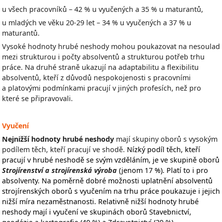
u všech pracovníků – 42 % u vyučených a 35 % u maturantů,
u mladých ve věku 20-29 let – 34 % u vyučených a 37 % u
maturantů.
Vysoké hodnoty hrubé neshody mohou poukazovat na nesoulad
mezi strukturou i počty absolventů a strukturou potřeb trhu
práce. Na druhé straně ukazují na adaptabilitu a flexibilitu
absolventů, kteří z důvodů nespokojenosti s pracovními
a platovými podmínkami pracují v jiných profesích, než pro
které se připravovali.
Vyučení
Nejnižší hodnoty hrubé neshody
mají skupiny oborů s vysokým
podílem těch, kteří pracují ve shodě.
Nízký podíl těch, kteří
pracují v hrubé neshodě se svým vzděláním, je ve skupině oborů
Strojírenství a strojírenská výroba
(jenom 17 %).
Platí to i pro
absolventy. Na poměrně dobré možnosti uplatnění absolventů
strojírenských oborů s vyučením na trhu práce poukazuje i jejich
nižší míra nezaměstnanosti. Relativně nižší hodnoty hrubé
neshody mají i vyučení ve skupinách oborů Stavebnictví,