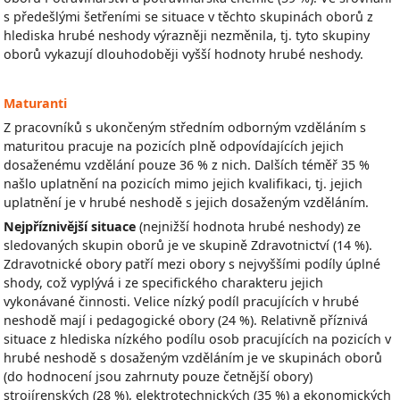
s předešlými šetřeními se situace v těchto skupinách oborů z
hlediska hrubé neshody výrazněji nezměnila, tj. tyto skupiny
oborů vykazují dlouhodoběji vyšší hodnoty hrubé neshody.
Maturanti
Z pracovníků s ukončeným středním odborným vzděláním s
maturitou pracuje na pozicích plně odpovídajících jejich
dosaženému vzdělání pouze 36 % z nich. Dalších téměř 35 %
našlo uplatnění na pozicích mimo jejich kvalifikaci, tj. jejich
uplatnění je v hrubé neshodě s jejich dosaženým vzděláním.
Nejpříznivější situace
(nejnižší hodnota hrubé neshody) ze
sledovaných skupin oborů je ve skupině Zdravotnictví (14 %).
Zdravotnické obory patří mezi obory s nejvyššími podíly úplné
shody, což vyplývá i ze specifického charakteru jejich
vykonávané činnosti. Velice nízký podíl pracujících v hrubé
neshodě mají i pedagogické obory (24 %). Relativně příznivá
situace z hlediska nízkého podílu osob pracujících na pozicích v
hrubé neshodě s dosaženým vzděláním je ve skupinách oborů
(do hodnocení jsou zahrnuty pouze četnější obory)
strojírenských (28 %), elektrotechnických (35 %) a ekonomických