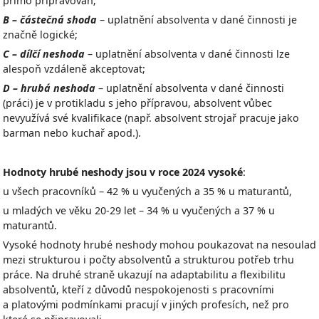
přímo připravován;
B – částečná shoda
– uplatnění absolventa v dané činnosti je
značně logické;
C – dílčí neshoda
– uplatnění absolventa v dané činnosti lze
alespoň vzdáleně akceptovat;
D – hrubá neshoda
– uplatnění absolventa v dané činnosti
(práci) je v protikladu s jeho přípravou, absolvent vůbec
nevyužívá své kvalifikace (např. absolvent strojař pracuje jako
barman nebo kuchař apod.).
Hodnoty hrubé neshody jsou v roce 2024 vysoké
:
u všech pracovníků – 42 % u vyučených a 35 % u maturantů,
u mladých ve věku 20-29 let – 34 % u vyučených a 37 % u
maturantů.
Vysoké hodnoty hrubé neshody mohou poukazovat na nesoulad
mezi strukturou i počty absolventů a strukturou potřeb trhu
práce. Na druhé straně ukazují na adaptabilitu a flexibilitu
absolventů, kteří z důvodů nespokojenosti s pracovními
a platovými podmínkami pracují v jiných profesích, než pro