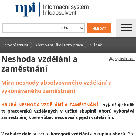
Úvodní strana
Absolventi škol a trh práce
Článek
Neshoda vzdělání a
vytisknout
zaměstnání
Míra neshody absolvovaného vzdělání a
vykonávaného zaměstnání
HRUBÁ NESHODA VZDĚLÁNÍ A ZAMĚSTNÁNÍ
-
vyjadřuje kolik
% pracovníků vzdělaných v určité skupině oborů vykonává
zaměstnání, které vůbec nesouvisí s jejich vzděláním.
V
tabulce dole
si zvolte
kategorii vzdělání
a
skupinu oborů
. Pro