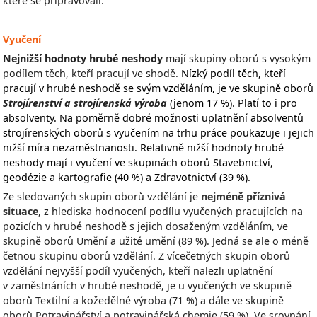
které se připravovali.
Vyučení
Nejnižší hodnoty hrubé neshody
mají skupiny oborů s vysokým
podílem těch, kteří pracují ve shodě.
Nízký podíl těch, kteří
pracují v hrubé neshodě se svým vzděláním, je ve skupině oborů
Strojírenství a strojírenská výroba
(jenom 17 %).
Platí to i pro
absolventy. Na poměrně dobré možnosti uplatnění absolventů
strojírenských oborů s vyučením na trhu práce poukazuje i jejich
nižší míra nezaměstnanosti. Relativně nižší hodnoty hrubé
neshody mají i vyučení ve skupinách oborů Stavebnictví,
geodézie a kartografie
(40 %)
a Zdravotnictví
(39 %).
Ze sledovaných skupin oborů vzdělání je
nejméně příznivá
situace
, z hlediska hodnocení podílu vyučených pracujících na
pozicích v hrubé neshodě s jejich dosaženým vzděláním, ve
skupině oborů Umění a užité umění (89 %). Jedná se ale o méně
četnou skupinu oborů vzdělání. Z vícečetných skupin oborů
vzdělání nejvyšší podíl vyučených, kteří nalezli uplatnění
v zaměstnáních v hrubé neshodě, je u vyučených ve skupině
oborů Textilní a kožedělné výroba (71 %) a dále ve skupině
oborů Potravinářství a potravinářská chemie (59 %). Ve srovnání