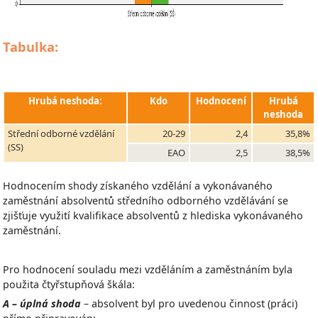
Tabulka:
Hrubá neshoda:
Kdo
Hodnocení
Hrubá
neshoda
Střední odborné vzdělání
20-29
2,4
35,8%
(SS)
EAO
2,5
38,5%
Hodnocením shody získaného vzdělání a vykonávaného
zaměstnání absolventů středního odborného vzdělávání se
zjišťuje využití kvalifikace absolventů z hlediska vykonávaného
zaměstnání.
Pro hodnocení souladu mezi vzděláním a zaměstnáním byla
použita čtyřstupňová škála:
A – úplná shoda
– absolvent byl pro uvedenou činnost (práci)