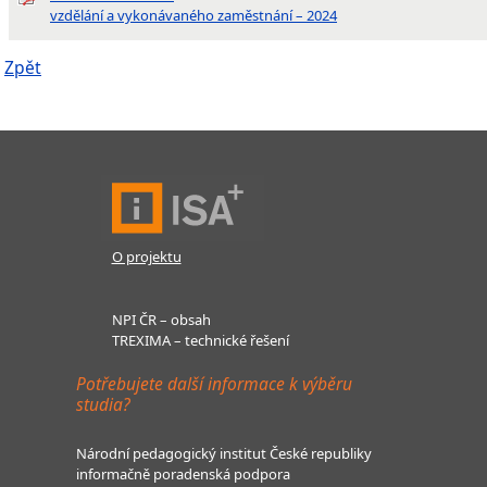
vzdělání a vykonávaného zaměstnání – 2024
Zpět
O projektu
NPI ČR – obsah
TREXIMA – technické řešení
Potřebujete další informace k výběru
studia?
Národní pedagogický institut České republiky
informačně poradenská podpora