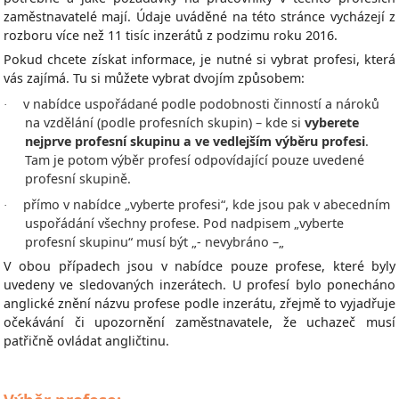
zaměstnavatelé mají. Údaje uváděné na této stránce vycházejí z
rozboru více než 11 tisíc inzerátů z podzimu roku 2016.
Pokud chcete získat informace, je nutné si vybrat profesi, která
vás zajímá. Tu si můžete vybrat dvojím způsobem:
v nabídce uspořádané podle podobnosti činností a nároků
·
na vzdělání (podle profesních skupin) – kde si
vyberete
nejprve profesní skupinu a ve vedlejším výběru profesi
.
Tam je potom výběr profesí odpovídající pouze uvedené
profesní skupině.
přímo v nabídce „vyberte profesi“, kde jsou pak v abecedním
·
uspořádání všechny profese. Pod nadpisem „vyberte
profesní skupinu“ musí být „- nevybráno –„
V obou případech jsou v nabídce pouze profese, které byly
uvedeny ve sledovaných inzerátech. U profesí bylo ponecháno
anglické znění názvu profese podle inzerátu, zřejmě to vyjadřuje
očekávání či upozornění zaměstnavatele, že uchazeč musí
patřičně ovládat angličtinu.