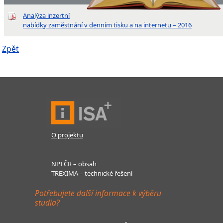
Analýza inzertní
nabídky zaměstnání v denním tisku a na internetu – 2016
Zpět
O projektu
NPI ČR – obsah
TREXIMA – technické řešení
Potřebujete další informace k výběru
studia?