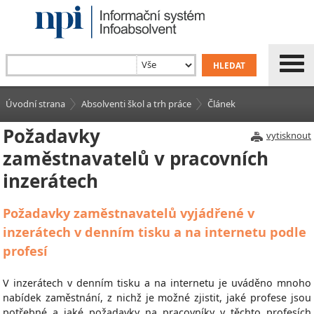
Úvodní strana
Absolventi škol a trh práce
Článek
Požadavky
vytisknout
zaměstnavatelů v pracovních
inzerátech
Požadavky zaměstnavatelů vyjádřené v
inzerátech v denním tisku a na internetu podle
profesí
V inzerátech v denním tisku a na internetu je uváděno mnoho
nabídek zaměstnání, z nichž je možné zjistit, jaké profese jsou
potřebné a jaké požadavky na pracovníky v těchto profesích