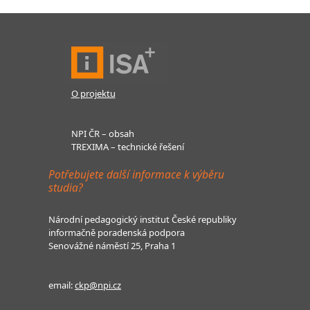
O projektu
NPI ČR – obsah
TREXIMA – technické řešení
Potřebujete další informace k výběru
studia?
Národní pedagogický institut České republiky
informačně poradenská podpora
Senovážné náměstí 25, Praha 1
email:
ckp@npi.cz