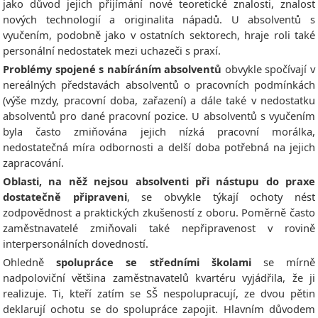
jako důvod jejich přijímání nové teoretické znalosti, znalost
nových technologií a originalita nápadů. U absolventů s
vyučením, podobně jako v ostatních sektorech, hraje roli také
personální nedostatek mezi uchazeči s praxí.
Problémy spojené s nabíráním absolventů
obvykle spočívají v
nereálných představách absolventů o pracovních podmínkách
(výše mzdy, pracovní doba, zařazení) a dále také v nedostatku
absolventů pro dané pracovní pozice. U absolventů s vyučením
byla často zmiňována jejich nízká pracovní morálka,
nedostatečná míra odbornosti a delší doba potřebná na jejich
zapracování.
Oblasti, na něž nejsou absolventi při nástupu do praxe
dostatečně připraveni
, se obvykle týkají ochoty nést
zodpovědnost a praktických zkušeností z oboru. Poměrně často
zaměstnavatelé zmiňovali také nepřipravenost v rovině
interpersonálních dovedností.
Ohledně
spolupráce se středními školami
se mírně
nadpoloviční většina zaměstnavatelů kvartéru vyjádřila, že ji
realizuje. Ti, kteří zatím se SŠ nespolupracují, ze dvou pětin
deklarují ochotu se do spolupráce zapojit. Hlavním důvodem