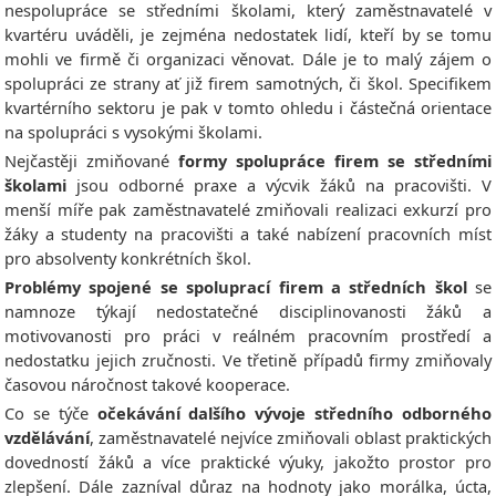
nespolupráce se středními školami, který zaměstnavatelé v
kvartéru uváděli, je zejména nedostatek lidí, kteří by se tomu
mohli ve firmě či organizaci věnovat. Dále je to malý zájem o
spolupráci ze strany ať již firem samotných, či škol. Specifikem
kvartérního sektoru je pak v tomto ohledu i částečná orientace
na spolupráci s vysokými školami.
Nejčastěji zmiňované
formy spolupráce firem se středními
školami
jsou odborné praxe a výcvik žáků na pracovišti. V
menší míře pak zaměstnavatelé zmiňovali realizaci exkurzí pro
žáky a studenty na pracovišti a také nabízení pracovních míst
pro absolventy konkrétních škol.
Problémy spojené se spoluprací firem a středních škol
se
namnoze týkají nedostatečné disciplinovanosti žáků a
motivovanosti pro práci v reálném pracovním prostředí a
nedostatku jejich zručnosti. Ve třetině případů firmy zmiňovaly
časovou náročnost takové kooperace.
Co se týče
očekávání dalšího vývoje středního odborného
vzdělávání
, zaměstnavatelé nejvíce zmiňovali oblast praktických
dovedností žáků a více praktické výuky, jakožto prostor pro
zlepšení. Dále zazníval důraz na hodnoty jako morálka, úcta,