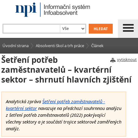
Úvodní strana
Absolventi škol a trh práce
Článek
Šetření potřeb
vytisknout
zaměstnavatelů – kvartérní
sektor – shrnutí hlavních zjištění
Analytická zpráva
Šetření potřeb zaměstnavatelů -
kvartérní sektor
navazuje na předchozí souhrnnou analýzu
z šetření potřeb zaměstnavatelů (2022) pokrývající
všechny sektory a je součástí trojice sektorově zaměřených
analýz.