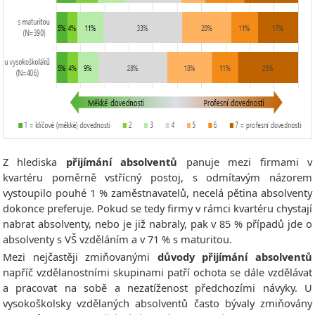
Z hlediska
přijímání absolventů
panuje mezi firmami v
kvartéru poměrně vstřícný postoj, s odmítavým názorem
vystoupilo pouhé 1 % zaměstnavatelů, necelá pětina absolventy
dokonce preferuje. Pokud se tedy firmy v rámci kvartéru chystají
nabrat absolventy, nebo je již nabraly, pak v 85 % případů jde o
absolventy s VŠ vzděláním a v 71 % s maturitou.
Mezi nejčastěji zmiňovanými
důvody přijímání absolventů
napříč vzdělanostními skupinami patří ochota se dále vzdělávat
a pracovat na sobě a nezatíženost předchozími návyky. U
vysokoškolsky vzdělaných absolventů často bývaly zmiňovány