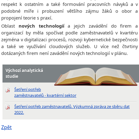
respekt k ostatním a také formování pracovních návyků a v
podobné míře i probuzení většího zájmu žáků o obor a
propojení teorie s praxí.
Oblast
nových technologií
a jejich zavádění do firem a
organizací by měla spočívat podle zaměstnavatelů v kvartéru
zejména v digitalizaci procesů, rozvoji kybernetické bezpečnosti
a také ve využívání cloudových služeb. U více než čtvrtiny
dotázaných firem není zavádění nových technologií v plánu.
Výchozí analytická
studie
Šetření potřeb
zaměstnavatelů - kvartérní sektor
Šetření potřeb zaměstnavatelů. Výzkumná zpráva ze sběru dat
2022.
Zpět