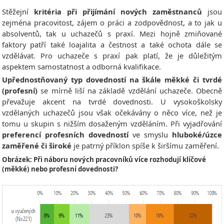
Stěžejní
kritéria při přijímání nových zaměstnanců
jsou
zejména pracovitost, zájem o práci a zodpovědnost, a to jak u
absolventů, tak u uchazečů s praxí. Mezi hojně zmiňované
faktory patří také loajalita a čestnost a také ochota dále se
vzdělávat. Pro uchazeče s praxí pak platí, že je důležitým
aspektem samostatnost a odborná kvalifikace.
Upřednostňovaný typ dovedností na škále měkké či tvrdé
(profesní)
se mírně liší na základě vzdělání uchazeče. Obecně
převažuje akcent na tvrdé dovednosti. U vysokoškolsky
vzdělaných uchazečů jsou však očekávány o něco více, než je
tomu u skupin s nižším dosaženým vzděláním. Při vyjadřování
preferencí profesních dovedností
ve smyslu
hluboké/úzce
zaměřené či široké
je patrný příklon spíše k širšímu zaměření.
Obrázek: Při náboru nových pracovníků více rozhodují klíčové
(měkké) nebo profesní dovednosti?