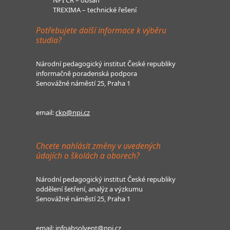
NPI ČR – obsah
TREXIMA – technické řešení
Potřebujete další informace k výběru
studia?
Národní pedagogický institut České republiky
informačně poradenská podpora
Senovážné náměstí 25, Praha 1
email:
ckp@npi.cz
Chcete nahlásit změny v uvedených
údajích o školách a oborech?
Národní pedagogický institut České republiky
oddělení šetření, analýz a výzkumu
Senovážné náměstí 25, Praha 1
email:
infoabsolvent@npi.cz