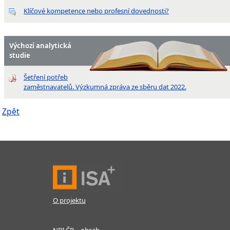
Klíčové kompetence nebo profesní dovednosti?
Výchozí analytická
studie
Šetření potřeb
zaměstnavatelů. Výzkumná zpráva ze sběru dat 2022.
Zpět
O projektu