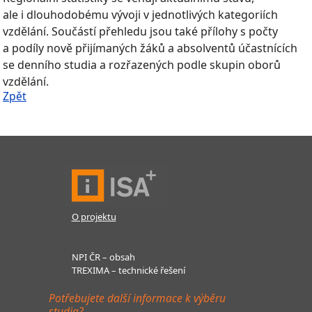
ale i dlouhodobému vývoji v jednotlivých kategoriích
vzdělání. Součástí přehledu jsou také přílohy s počty
a podíly nově přijímaných žáků a absolventů účastnících
se denního studia a rozřazených podle skupin oborů
vzdělání.
Zpět
O projektu
NPI ČR – obsah
TREXIMA – technické řešení
Potřebujete další informace k výběru
studia?