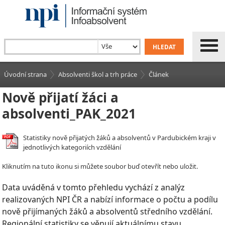
Úvodní strana
Absolventi škol a trh práce
Článek
Nově přijatí žáci a
absolventi_PAK_2021
Statistiky nově přijatých žáků a absolventů v Pardubickém kraji v
jednotlivých kategoriích vzdělání
Kliknutím na tuto ikonu si můžete soubor buď otevřít nebo uložit.
Data uváděná v tomto přehledu vychází z analýz
realizovaných NPI ČR a nabízí informace o počtu a podílu
nově přijímaných žáků a absolventů středního vzdělání.
Regionální statistiky se věnují aktuálnímu stavu,