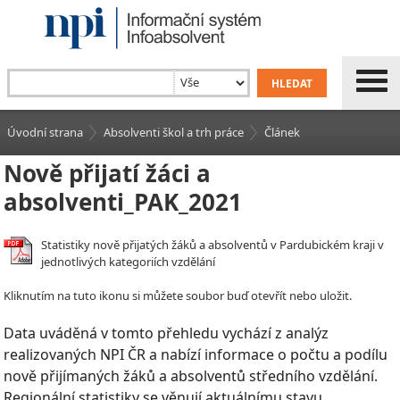
Úvodní strana
Absolventi škol a trh práce
Článek
Nově přijatí žáci a
absolventi_PAK_2021
Statistiky nově přijatých žáků a absolventů v Pardubickém kraji v
jednotlivých kategoriích vzdělání
Kliknutím na tuto ikonu si můžete soubor buď otevřít nebo uložit.
Data uváděná v tomto přehledu vychází z analýz
realizovaných NPI ČR a nabízí informace o počtu a podílu
nově přijímaných žáků a absolventů středního vzdělání.
Regionální statistiky se věnují aktuálnímu stavu,