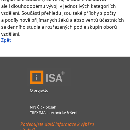
ale i dlouhodobému vývoji v jednotlivých kategoriích
vzdělání. Součástí přehledu jsou také přílohy s počty
a podíly nově přijímaných žáků a absolventů účastnících
se denního studia a rozřazených podle skupin oborů
vzdělání.
Zpět
O projektu
NPI ČR – obsah
TREXIMA – technické řešení
Potřebujete další informace k výběru
studia?