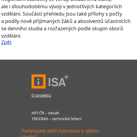
ale i dlouhodobému vývoji v jednotlivých kategoriích
vzdělání. Součástí přehledu jsou také přílohy s počty
a podíly nově přijímaných žáků a absolventů účastnících
se denního studia a rozřazených podle skupin oborů
vzdělání.
Zpět
O projektu
NPI ČR – obsah
TREXIMA – technické řešení
Potřebujete další informace k výběru
studia?