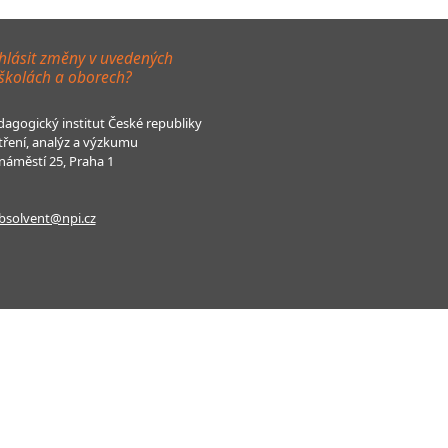
hlásit změny v uvedených
 školách a oborech?
agogický institut České republiky
tření, analýz a výzkumu
áměstí 25, Praha 1
bsolvent@npi.cz