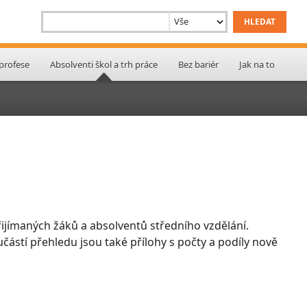
 profese
Absolventi škol a trh práce
Bez bariér
Jak na to
ijímaných žáků a absolventů středního vzdělání.
učástí přehledu jsou také přílohy s počty a podíly nově