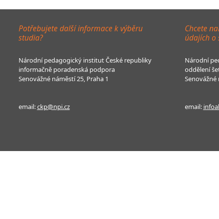
Potřebujete další informace k výběru
Chcete na
studia?
údajích o
Národní pedagogický institut České republiky
Národní ped
informačně poradenská podpora
oddělení še
Senovážné náměstí 25, Praha 1
Senovážné n
email:
ckp@npi.cz
email:
infoa