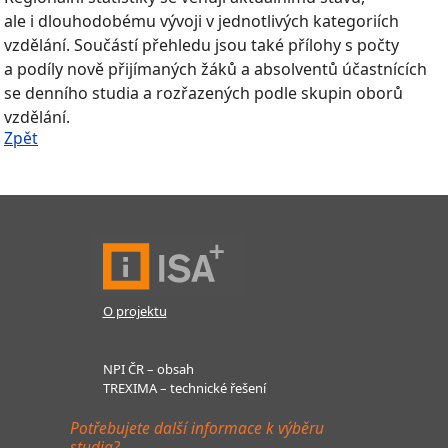
ale i dlouhodobému vývoji v jednotlivých kategoriích
vzdělání. Součástí přehledu jsou také přílohy s počty
a podíly nově přijímaných žáků a absolventů účastnících
se denního studia a rozřazených podle skupin oborů
vzdělání.
Zpět
O projektu
NPI ČR – obsah
TREXIMA – technické řešení
Potřebujete další informace k výběru
studia?