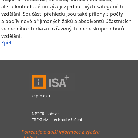
ale i dlouhodobému vývoji v jednotlivých kategoriích
vzdělání. Součástí přehledu jsou také přílohy s počty
a podíly nově přijímaných žáků a absolventů účastnících
se denního studia a rozřazených podle skupin oborů
vzdělání.
Zpět
O projektu
NPI ČR – obsah
TREXIMA – technické řešení
Potřebujete další informace k výběru
studia?