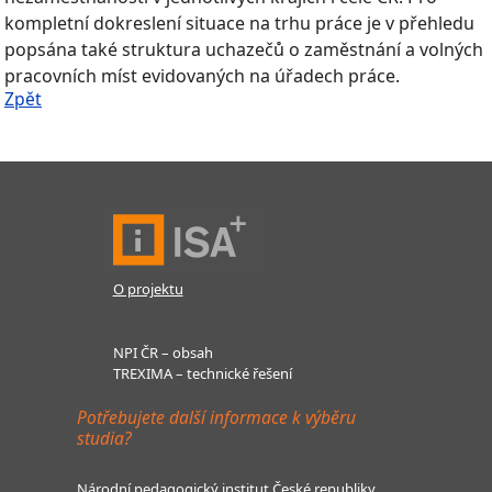
kompletní dokreslení situace na trhu práce je v přehledu
popsána také struktura uchazečů o zaměstnání a volných
pracovních míst evidovaných na úřadech práce.
Zpět
O projektu
NPI ČR – obsah
TREXIMA – technické řešení
Potřebujete další informace k výběru
studia?
Národní pedagogický institut České republiky