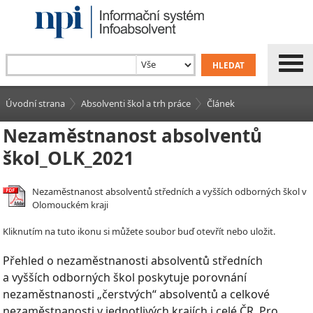
Úvodní strana
Absolventi škol a trh práce
Článek
Nezaměstnanost absolventů
škol_OLK_2021
Nezaměstnanost absolventů středních a vyšších odborných škol v
Olomouckém kraji
Kliknutím na tuto ikonu si můžete soubor buď otevřít nebo uložit.
Přehled o nezaměstnanosti absolventů středních
a vyšších odborných škol poskytuje porovnání
nezaměstnanosti „čerstvých“ absolventů a celkové
nezaměstnanosti v jednotlivých krajích i celé ČR. Pro