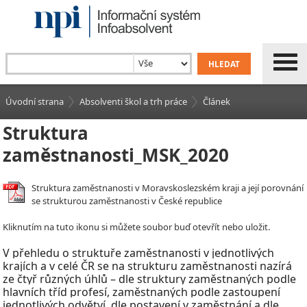
Úvodní strana
Absolventi škol a trh práce
Článek
Struktura
zaměstnanosti_MSK_2020
Struktura zaměstnanosti v Moravskoslezském kraji a její porovnání
se strukturou zaměstnanosti v České republice
Kliknutím na tuto ikonu si můžete soubor buď otevřít nebo uložit.
V
přehledu o struktuře zaměstnanosti v
jednotlivých
krajích a v celé ČR se na strukturu zaměstnanosti nazírá
ze čtyř různých úhlů – dle struktury zaměstnaných podle
hlavních tříd profesí, zaměstnaných podle zastoupení
jednotlivých odvětví, dle postavení v
zaměstnání a dle