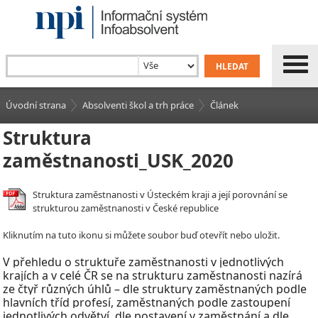
Úvodní strana
Absolventi škol a trh práce
Článek
Struktura
zaměstnanosti_USK_2020
Struktura zaměstnanosti v Ústeckém kraji a její porovnání se
strukturou zaměstnanosti v České republice
Kliknutím na tuto ikonu si můžete soubor buď otevřít nebo uložit.
V
přehledu o struktuře zaměstnanosti v
jednotlivých
krajích a v celé ČR se na strukturu zaměstnanosti nazírá
ze čtyř různých úhlů – dle struktury zaměstnaných podle
hlavních tříd profesí, zaměstnaných podle zastoupení
jednotlivých odvětví, dle postavení v
zaměstnání a dle