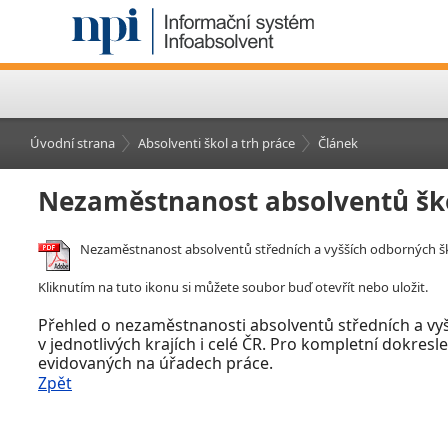
Úvodní strana
Absolventi škol a trh práce
Článek
Nezaměstnanost absolventů šk
Nezaměstnanost absolventů středních a vyšších odborných š
Kliknutím na tuto ikonu si můžete soubor buď otevřít nebo uložit.
Přehled o nezaměstnanosti absolventů středních a vy
v jednotlivých krajích i celé ČR. Pro kompletní dokre
evidovaných na úřadech práce.
Zpět