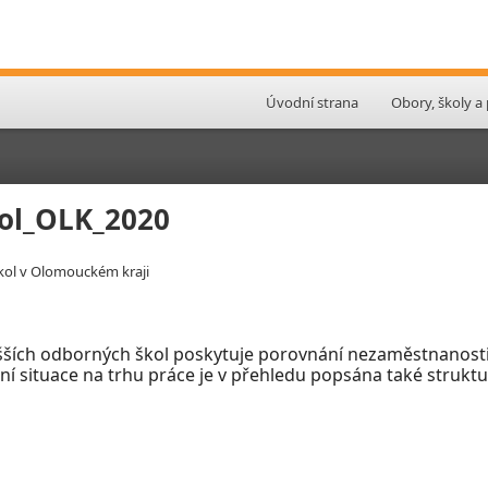
Úvodní strana
Obory, školy a
ol_OLK_2020
kol v Olomouckém kraji
šších odborných škol poskytuje porovnání nezaměstnanosti
slení situace na trhu práce je v přehledu popsána také stru