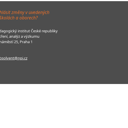
hlásit změny v uvedených
 školách a oborech?
agogický institut České republiky
tření, analýz a výzkumu
áměstí 25, Praha 1
bsolvent@npi.cz