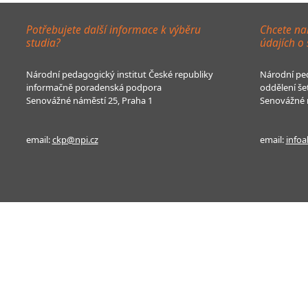
Potřebujete další informace k výběru
Chcete na
studia?
údajích o
Národní pedagogický institut České republiky
Národní ped
informačně poradenská podpora
oddělení še
Senovážné náměstí 25, Praha 1
Senovážné n
email:
ckp@npi.cz
email:
infoa