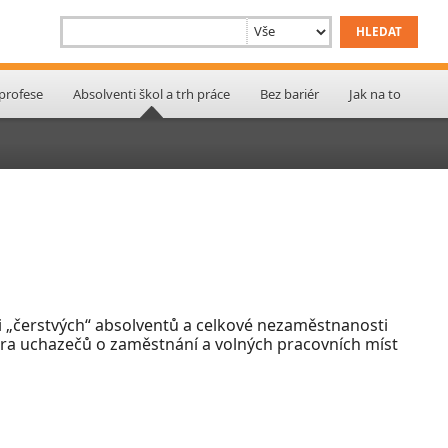
 profese
Absolventi škol a trh práce
Bez bariér
Jak na to
 „čerstvých“ absolventů a celkové nezaměstnanosti
ktura uchazečů o zaměstnání a volných pracovních míst