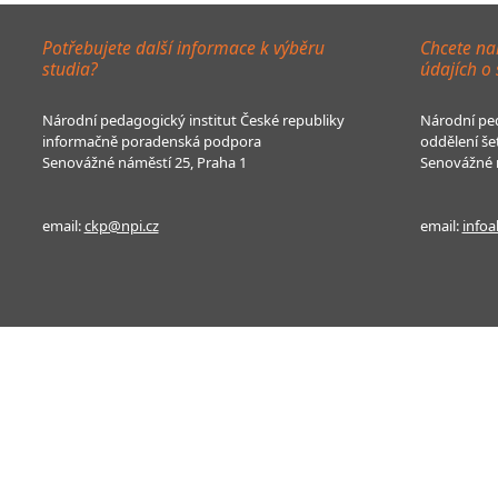
Potřebujete další informace k výběru
Chcete na
studia?
údajích o
Národní pedagogický institut České republiky
Národní ped
informačně poradenská podpora
oddělení še
Senovážné náměstí 25, Praha 1
Senovážné n
email:
ckp@npi.cz
email:
infoa