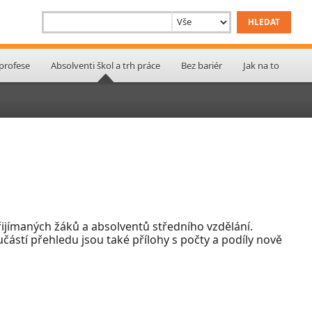
 profese
Absolventi škol a trh práce
Bez bariér
Jak na to
ijímaných žáků a absolventů středního vzdělání.
učástí přehledu jsou také přílohy s počty a podíly nově