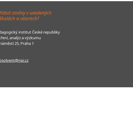
hlásit změny v uvedených
 školách a oborech?
agogický institut České republiky
tření, analýz a výzkumu
áměstí 25, Praha 1
bsolvent@npi.cz