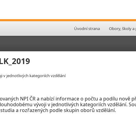
Úvodní strana
Obory, školy a
OLK_2019
i v jednotlivých kategoriích vzdělání
ovaných NPI ČR a nabízí informace o počtu a podílu nově př
 dlouhodobému vývoji v jednotlivých kategoriích vzdělání. So
 studia a rozřazených podle skupin oborů vzdělání.