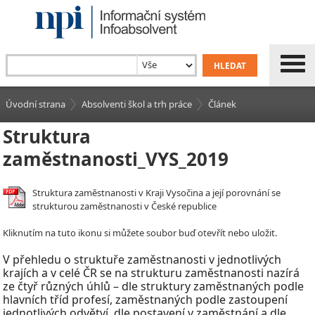
Úvodní strana
Absolventi škol a trh práce
Článek
Struktura
zaměstnanosti_VYS_2019
Struktura zaměstnanosti v Kraji Vysočina a její porovnání se
strukturou zaměstnanosti v České republice
Kliknutím na tuto ikonu si můžete soubor buď otevřít nebo uložit.
V
přehledu o struktuře zaměstnanosti v
jednotlivých
krajích a v celé ČR se na strukturu zaměstnanosti nazírá
ze čtyř různých úhlů – dle struktury zaměstnaných podle
hlavních tříd profesí, zaměstnaných podle zastoupení
jednotlivých odvětví, dle postavení v
zaměstnání a dle