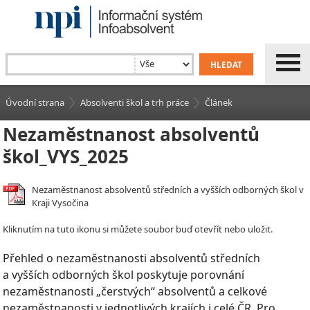
Úvodní strana
Absolventi škol a trh práce
Článek
Nezaměstnanost absolventů
škol_VYS_2025
Nezaměstnanost absolventů středních a vyšších odborných škol v
Kraji Vysočina
Kliknutím na tuto ikonu si můžete soubor buď otevřít nebo uložit.
Přehled o nezaměstnanosti absolventů středních
a vyšších odborných škol poskytuje porovnání
nezaměstnanosti „čerstvých“ absolventů a celkové
nezaměstnanosti v jednotlivých krajích i celé ČR. Pro