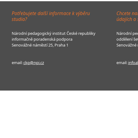
Potřebujete další informace k výběru
Chcete na
studia?
údajích o
Národní pedagogický institut České republiky
Národní ped
informačně poradenská podpora
oddělení še
Senovážné náměstí 25, Praha 1
Senovážné n
email:
ckp@npi.cz
email:
infoa