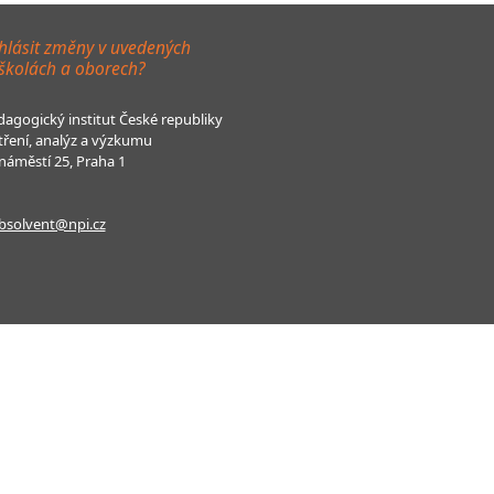
hlásit změny v uvedených
 školách a oborech?
agogický institut České republiky
tření, analýz a výzkumu
áměstí 25, Praha 1
bsolvent@npi.cz