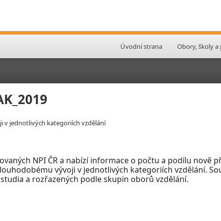
Úvodní strana
Obory, školy a
PAK_2019
i v jednotlivých kategoriích vzdělání
ovaných NPI ČR a nabízí informace o počtu a podílu nově př
 dlouhodobému vývoji v jednotlivých kategoriích vzdělání. So
 studia a rozřazených podle skupin oborů vzdělání.