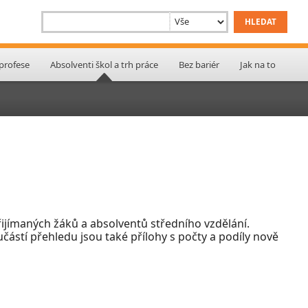
 profese
Absolventi škol a trh práce
Bez bariér
Jak na to
ijímaných žáků a absolventů středního vzdělání.
učástí přehledu jsou také přílohy s počty a podíly nově