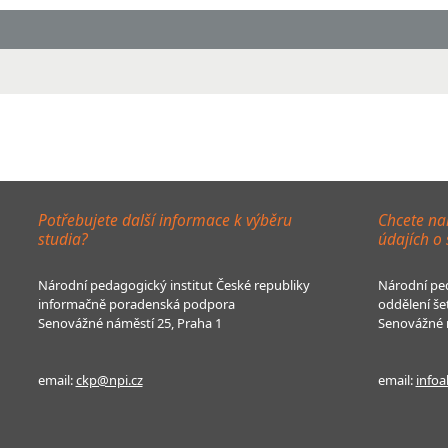
Potřebujete další informace k výběru
Chcete na
studia?
údajích o
Národní pedagogický institut České republiky
Národní ped
informačně poradenská podpora
oddělení še
Senovážné náměstí 25, Praha 1
Senovážné n
email:
ckp@npi.cz
email:
infoa