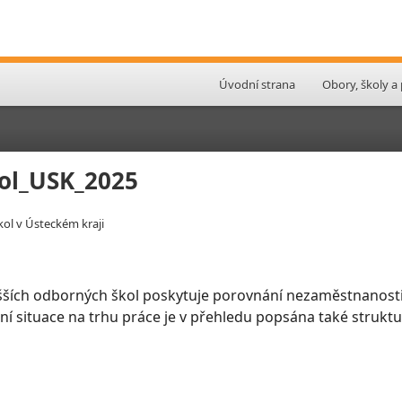
Úvodní strana
Obory, školy a
ol_USK_2025
ol v Ústeckém kraji
šších odborných škol poskytuje porovnání nezaměstnanosti
slení situace na trhu práce je v přehledu popsána také stru