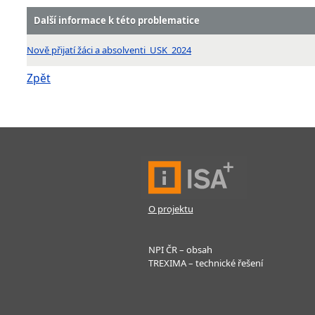
Další informace k této problematice
Nově přijatí žáci a absolventi_USK_2024
Zpět
O projektu
NPI ČR – obsah
TREXIMA – technické řešení