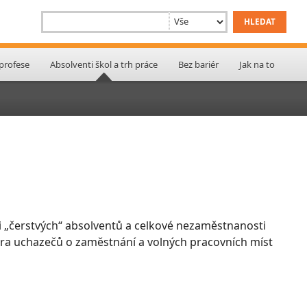
 profese
Absolventi škol a trh práce
Bez bariér
Jak na to
 „čerstvých“ absolventů a celkové nezaměstnanosti
ktura uchazečů o zaměstnání a volných pracovních míst