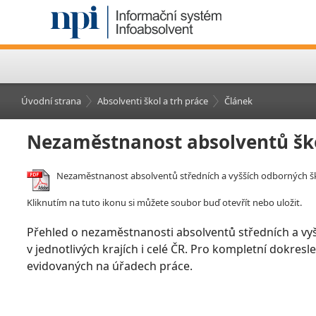
Úvodní strana
Absolventi škol a trh práce
Článek
Nezaměstnanost absolventů šk
Nezaměstnanost absolventů středních a vyšších odborných šk
Kliknutím na tuto ikonu si můžete soubor buď otevřít nebo uložit.
Přehled o nezaměstnanosti absolventů středních a vy
v jednotlivých krajích i celé ČR. Pro kompletní dokre
evidovaných na úřadech práce.