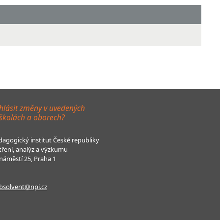
hlásit změny v uvedených
 školách a oborech?
agogický institut České republiky
tření, analýz a výzkumu
áměstí 25, Praha 1
bsolvent@npi.cz