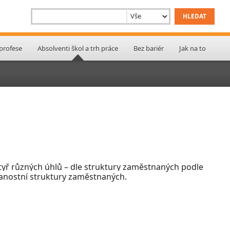
 profese
Absolventi škol a trh práce
Bez bariér
Jak na to
 čtyř různých úhlů – dle struktury zaměstnaných podle
lanostní struktury zaměstnaných.