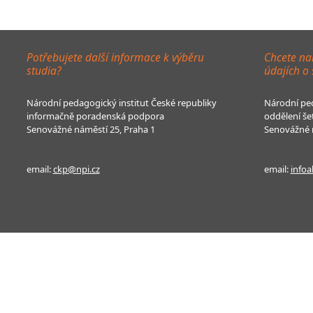
Potřebujete další informace k výběru
Chcete na
studia?
údajích o
Národní pedagogický institut České republiky
Národní ped
informačně poradenská podpora
oddělení še
Senovážné náměstí 25, Praha 1
Senovážné n
email:
ckp@npi.cz
email:
infoa