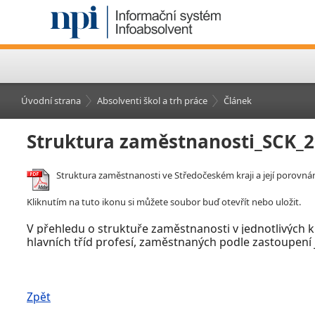
Úvodní strana
Absolventi škol a trh práce
Článek
Struktura zaměstnanosti_SCK_
Struktura zaměstnanosti ve Středočeském kraji a její porovná
Kliknutím na tuto ikonu si můžete soubor buď otevřít nebo uložit.
V
přehledu o struktuře zaměstnanosti v
jednotlivých 
hlavních tříd profesí, zaměstnaných podle zastoupení j
Zpět