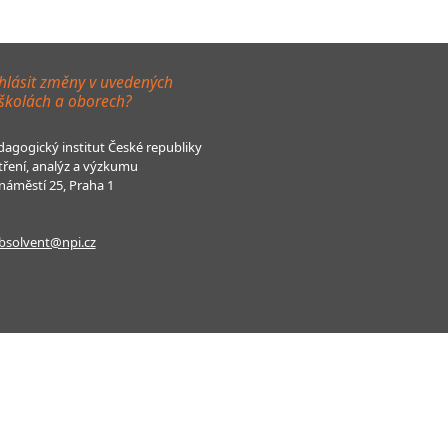
hlásit změny v uvedených
 školách a oborech?
agogický institut České republiky
tření, analýz a výzkumu
áměstí 25, Praha 1
bsolvent@npi.cz