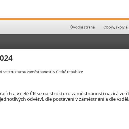
Úvodní strana
Obory, školy a
2024
ní se strukturou zaměstnanosti v České republice
krajích a v celé ČR se na strukturu zaměstnanosti nazírá ze
ednotlivých odvětví, dle postavení v
zaměstnání a dle vzdě