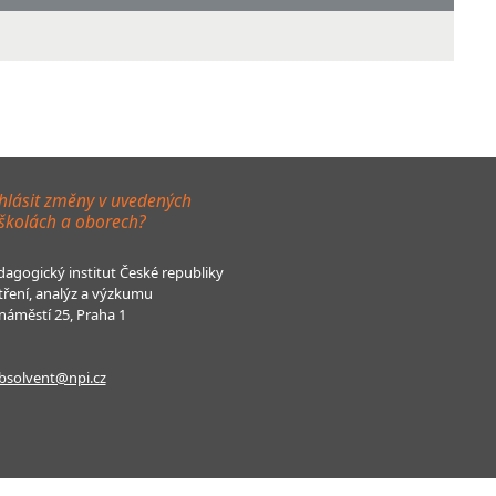
hlásit změny v uvedených
 školách a oborech?
agogický institut České republiky
tření, analýz a výzkumu
áměstí 25, Praha 1
bsolvent@npi.cz