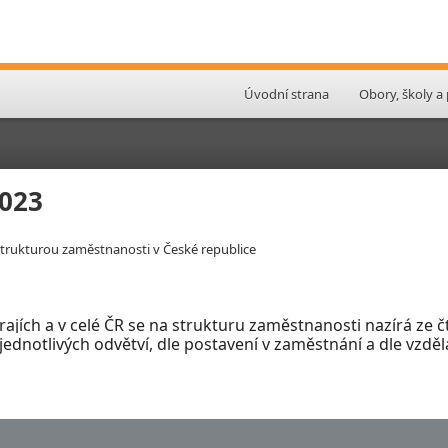
Úvodní strana
Obory, školy a
2023
 strukturou zaměstnanosti v České republice
krajích a v celé ČR se na strukturu zaměstnanosti nazírá ze
ednotlivých odvětví, dle postavení v
zaměstnání a dle vzdě