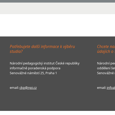
Potřebujete další informace k výběru
Chcete na
studia?
údajích o
Národní pedagogický institut České republiky
Národní ped
informačně poradenská podpora
oddělení še
Senovážné náměstí 25, Praha 1
Senovážné n
email:
ckp@npi.cz
email:
infoa