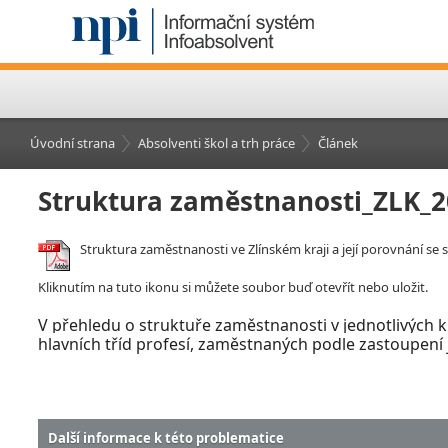
Úvodní strana
Absolventi škol a trh práce
Článek
Struktura zaměstnanosti_ZLK_
Struktura zaměstnanosti ve Zlínském kraji a její porovnání se
Kliknutím na tuto ikonu si můžete soubor buď otevřít nebo uložit.
V
přehledu o struktuře zaměstnanosti v
jednotlivých 
hlavních tříd profesí, zaměstnaných podle zastoupení j
Další informace k této problematice