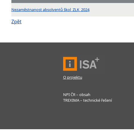
Nezaměstnanost absolventů škol_ZLK_2024
Zpět
O projektu
NPI ČR – obsah
TREXIMA – technické řešení