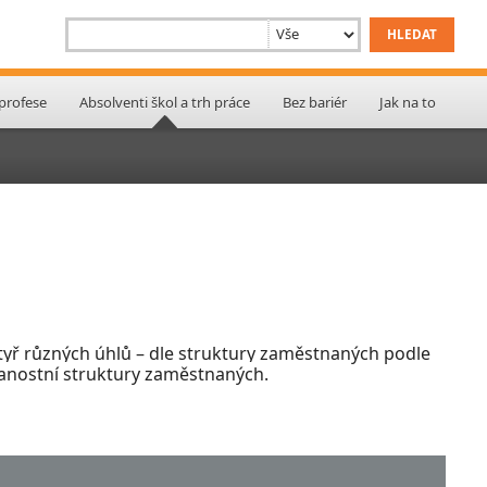
 profese
Absolventi škol a trh práce
Bez bariér
Jak na to
 čtyř různých úhlů – dle struktury zaměstnaných podle
lanostní struktury zaměstnaných.