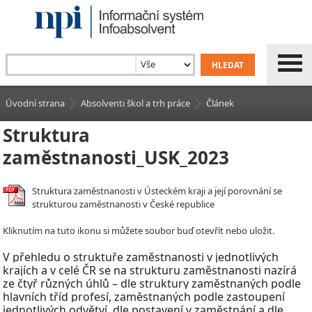
Úvodní strana
Absolventi škol a trh práce
Článek
Struktura
zaměstnanosti_USK_2023
Struktura zaměstnanosti v Ústeckém kraji a její porovnání se
strukturou zaměstnanosti v České republice
Kliknutím na tuto ikonu si můžete soubor buď otevřít nebo uložit.
V
přehledu o struktuře zaměstnanosti v
jednotlivých
krajích a v celé ČR se na strukturu zaměstnanosti nazírá
ze čtyř různých úhlů – dle struktury zaměstnaných podle
hlavních tříd profesí, zaměstnaných podle zastoupení
jednotlivých odvětví, dle postavení v
zaměstnání a dle