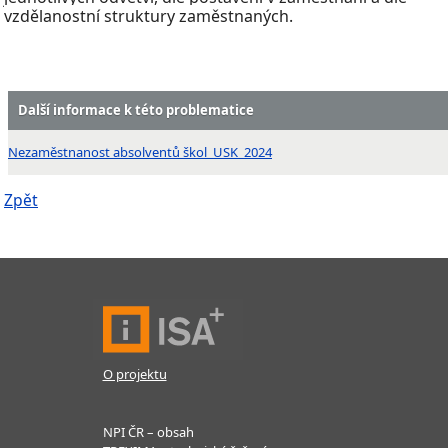
vzdělanostní struktury zaměstnaných.
Další informace k této problematice
Nezaměstnanost absolventů škol_USK_2024
Zpět
O projektu
NPI ČR – obsah