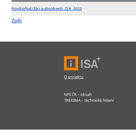
Nově přijatí žáci a absolventi_ZLK_2023
Zpět
O projektu
NPI ČR – obsah
TREXIMA – technické řešení