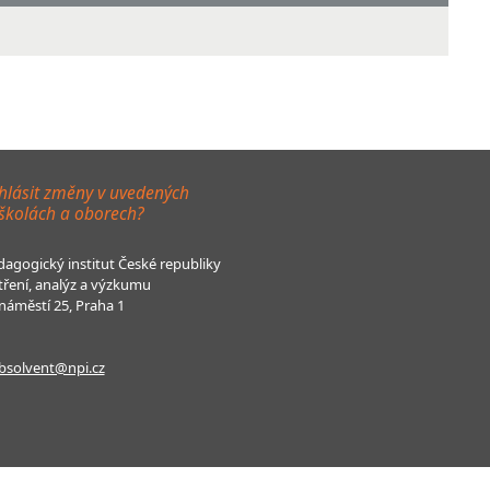
hlásit změny v uvedených
 školách a oborech?
agogický institut České republiky
tření, analýz a výzkumu
áměstí 25, Praha 1
bsolvent@npi.cz