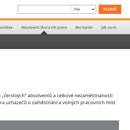
 profese
Absolventi škol a trh práce
Bez bariér
Jak na to
 „čerstvých“ absolventů a celkové nezaměstnanosti
ktura uchazečů o zaměstnání a volných pracovních míst