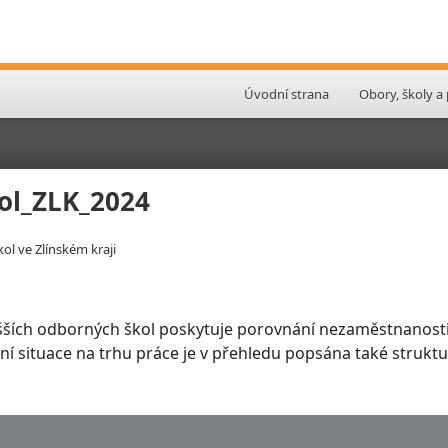
Úvodní strana
Obory, školy a
ol_ZLK_2024
l ve Zlínském kraji
šších odborných škol poskytuje porovnání nezaměstnanosti
slení situace na trhu práce je v přehledu popsána také stru