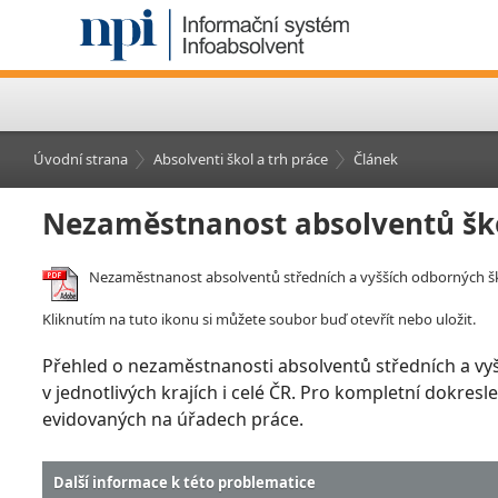
Úvodní strana
Absolventi škol a trh práce
Článek
Nezaměstnanost absolventů šk
Nezaměstnanost absolventů středních a vyšších odborných ško
Kliknutím na tuto ikonu si můžete soubor buď otevřít nebo uložit.
Přehled o nezaměstnanosti absolventů středních a vy
v jednotlivých krajích i celé ČR. Pro kompletní dokre
evidovaných na úřadech práce.
Další informace k této problematice