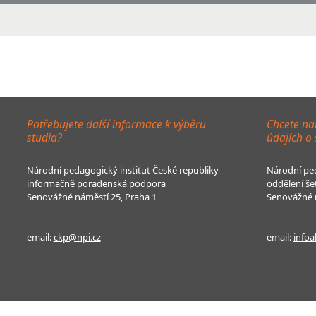
Potřebujete další informace k výběru
Chcete na
studia?
údajích o
Národní pedagogický institut České republiky
Národní ped
informačně poradenská podpora
oddělení še
Senovážné náměstí 25, Praha 1
Senovážné n
email:
ckp@npi.cz
email:
infoa