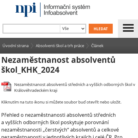
Úvodní strana
Absolventi škol a trh práce
Článek
Nezaměstnanost absolventů
škol_KHK_2024
Nezaměstnanost absolventů středních a vyšších odborných škol v
Královéhradeckém kraji
Kliknutím na tuto ikonu si můžete soubor buď otevřít nebo uložit.
Přehled o nezaměstnanosti absolventů středních
a vyšších odborných škol poskytuje porovnání
nezaměstnanosti „čerstvých“ absolventů a celkové
nezaměstnanosti v jednotlivých krajích i celé ČR. Pro