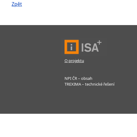
Zpět
O projektu
NPI ČR – obsah
TREXIMA – technické řešení