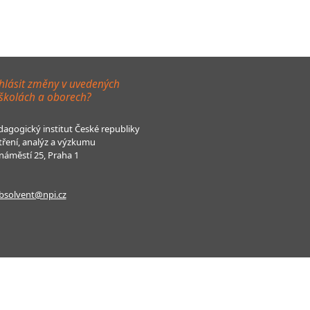
hlásit změny v uvedených
 školách a oborech?
agogický institut České republiky
tření, analýz a výzkumu
áměstí 25, Praha 1
bsolvent@npi.cz