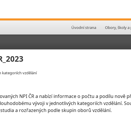
Úvodní strana
Obory, školy a
ČR_2023
h kategoriích vzdělání
ovaných NPI ČR a nabízí informace o počtu a podílu nově př
 dlouhodobému vývoji v jednotlivých kategoriích vzdělání. So
 studia a rozřazených podle skupin oborů vzdělání.