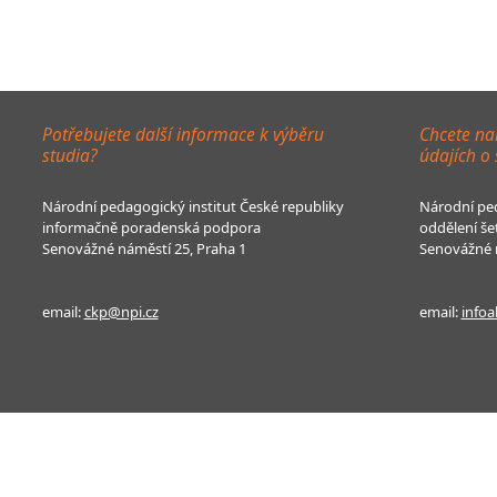
Potřebujete další informace k výběru
Chcete na
studia?
údajích o
Národní pedagogický institut České republiky
Národní ped
informačně poradenská podpora
oddělení še
Senovážné náměstí 25, Praha 1
Senovážné n
email:
ckp@npi.cz
email:
infoa