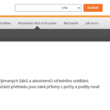
 profese
Absolventi škol a trh práce
Bez bariér
Jak na to
ijímaných žáků a absolventů středního vzdělání.
učástí přehledu jsou také přílohy s počty a podíly nově