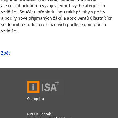
ale i dlouhodobému vývoji v jednotlivých kategoriích
vzdělání. Součástí přehledu jsou také přílohy s počty
a podíly nově přijímaných žáků a absolventů účastnících
se denního studia a rozřazených podle skupin oborů
vzdělání.
Zpět
O projektu
NPI ČR – obsah