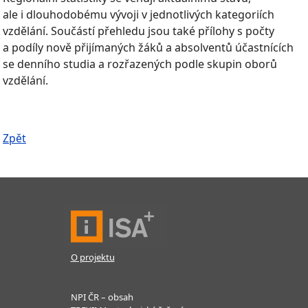
ale i dlouhodobému vývoji v jednotlivých kategoriích
vzdělání. Součástí přehledu jsou také přílohy s počty
a podíly nově přijímaných žáků a absolventů účastnících
se denního studia a rozřazených podle skupin oborů
vzdělání.
Zpět
O projektu
NPI ČR – obsah