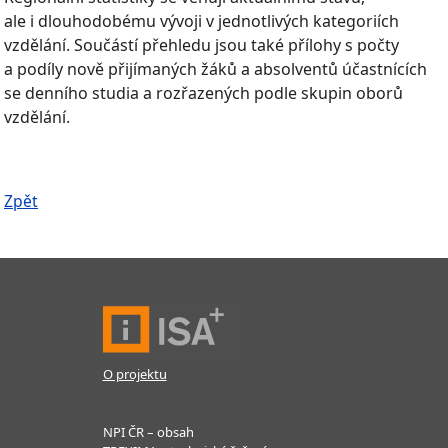
ale i dlouhodobému vývoji v jednotlivých kategoriích
vzdělání. Součástí přehledu jsou také přílohy s počty
a podíly nově přijímaných žáků a absolventů účastnících
se denního studia a rozřazených podle skupin oborů
vzdělání.
Zpět
O projektu
NPI ČR – obsah