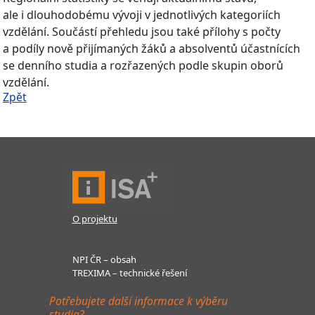
ale i dlouhodobému vývoji v jednotlivých kategoriích
vzdělání. Součástí přehledu jsou také přílohy s počty
a podíly nově přijímaných žáků a absolventů účastnících
se denního studia a rozřazených podle skupin oborů
vzdělání.
Zpět
O projektu
NPI ČR – obsah
TREXIMA – technické řešení
Potřebujete další informace k výběru
studia?