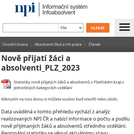
Úvodní strana
Absolventi škol a trh práce
Článek
Nově přijatí žáci a
absolventi_PLZ_2023
Statistiky nově přijatých žáků a absolventů v Plzeňském kraji v
jednotlivých kategoriích vzdělání
Kliknutím na tuto ikonu si můžete soubor buď otevřít nebo uložit.
Data uváděná v tomto přehledu vychází z analýz
realizovaných NPI ČR a nabízí informace o počtu a podílu
nově přijímaných žáků a absolventů středního vzdělání.
Regionální statistiky se věnují aktuálnímu stavu,