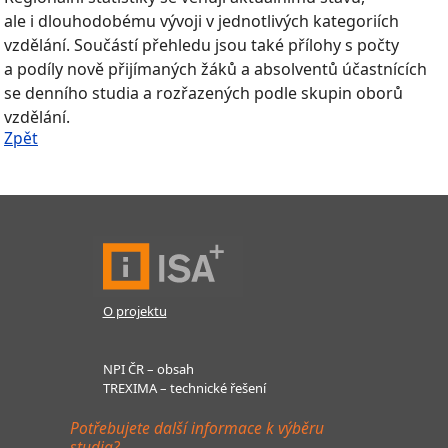
ale i dlouhodobému vývoji v jednotlivých kategoriích
vzdělání. Součástí přehledu jsou také přílohy s počty
a podíly nově přijímaných žáků a absolventů účastnících
se denního studia a rozřazených podle skupin oborů
vzdělání.
Zpět
O projektu
NPI ČR – obsah
TREXIMA – technické řešení
Potřebujete další informace k výběru
studia?