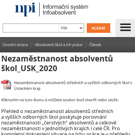
Úvodní strana
Absolventi škol a trh práce
Článek
Nezaměstnanost absolventů
škol_USK_2020
Nezaměstnanost absolventů středních a vyšších odborných škol v
Ústeckém kraji
Kliknutím na tuto ikonu si můžete soubor buď otevřít nebo uložit.
Přehled o nezaměstnanosti absolventů středních
a vyšších odborných škol poskytuje porovnání
nezaměstnanosti „čerstvých“ absolventů a celkové
nezaměstnanosti v jednotlivých krajích i celé ČR. Pro
kompletní dokreslení situace na trhu práce je v přehledu