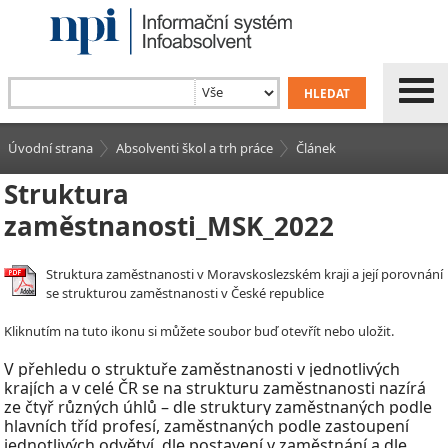
Úvodní strana
Absolventi škol a trh práce
Článek
Struktura
zaměstnanosti_MSK_2022
Struktura zaměstnanosti v Moravskoslezském kraji a její porovnání
se strukturou zaměstnanosti v České republice
Kliknutím na tuto ikonu si můžete soubor buď otevřít nebo uložit.
V
přehledu o struktuře zaměstnanosti v
jednotlivých
krajích a v celé ČR se na strukturu zaměstnanosti nazírá
ze čtyř různých úhlů – dle struktury zaměstnaných podle
hlavních tříd profesí, zaměstnaných podle zastoupení
jednotlivých odvětví, dle postavení v
zaměstnání a dle