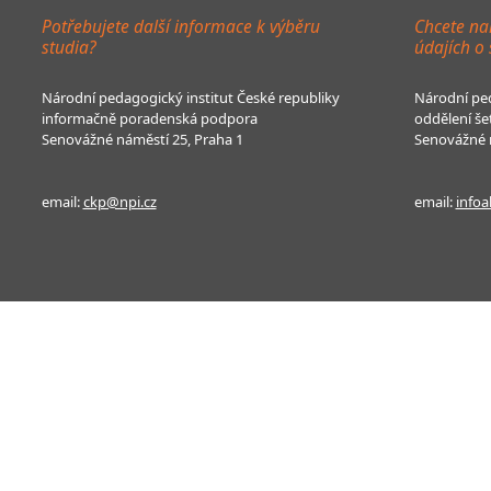
Potřebujete další informace k výběru
Chcete na
studia?
údajích o
Národní pedagogický institut České republiky
Národní ped
informačně poradenská podpora
oddělení še
Senovážné náměstí 25, Praha 1
Senovážné n
email:
ckp@npi.cz
email:
infoa