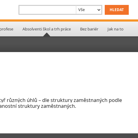
 profese
Absolventi škol a trh práce
Bez bariér
Jak na to
 čtyř různých úhlů – dle struktury zaměstnaných podle
lanostní struktury zaměstnaných.