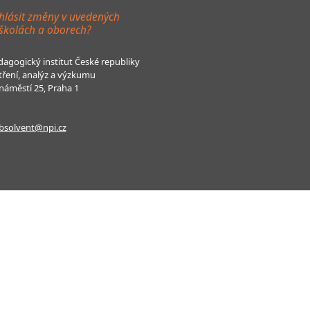
hlásit změny v uvedených
 školách a oborech?
agogický institut České republiky
tření, analýz a výzkumu
áměstí 25, Praha 1
bsolvent@npi.cz