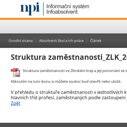
Úvodní strana
Absolventi škol a trh práce
Článek
Struktura zaměstnanosti_ZLK_
Struktura zaměstnanosti ve Zlínském kraji a její porovnání se
Kliknutím na tuto ikonu si můžete soubor buď otevřít nebo uložit.
V
přehledu o struktuře zaměstnanosti v
jednotlivých 
hlavních tříd profesí, zaměstnaných podle zastoupení j
Zpět