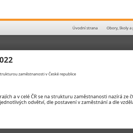
Úvodní strana
Obory, školy a
2022
 strukturou zaměstnanosti v České republice
krajích a v celé ČR se na strukturu zaměstnanosti nazírá ze
ednotlivých odvětví, dle postavení v
zaměstnání a dle vzdě