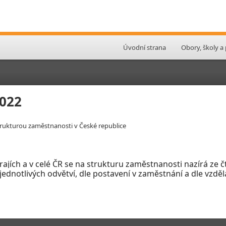
Úvodní strana
Obory, školy a
2022
strukturou zaměstnanosti v České republice
krajích a v celé ČR se na strukturu zaměstnanosti nazírá ze
ednotlivých odvětví, dle postavení v
zaměstnání a dle vzdě