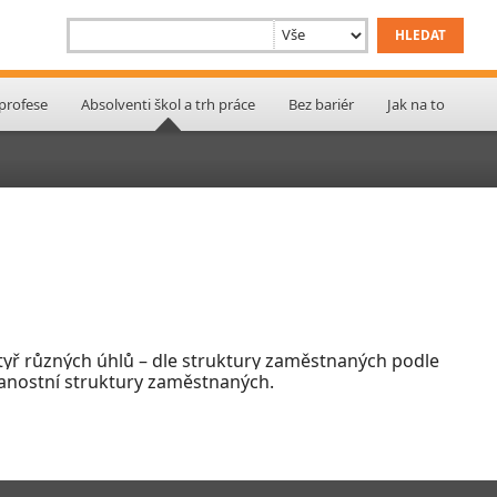
 profese
Absolventi škol a trh práce
Bez bariér
Jak na to
 čtyř různých úhlů – dle struktury zaměstnaných podle
lanostní struktury zaměstnaných.