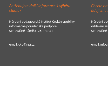
Potřebujete další informace k výběru
Chcete na
studia?
údajích o
Národní pedagogický institut České republiky
Národní ped
informačně poradenská podpora
oddělení še
Senovážné náměstí 25, Praha 1
Senovážné n
email:
ckp@npi.cz
email:
infoa