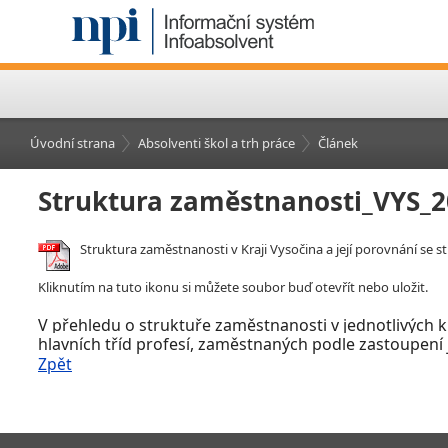
Úvodní strana
Absolventi škol a trh práce
Článek
Struktura zaměstnanosti_VYS_
Struktura zaměstnanosti v Kraji Vysočina a její porovnání se 
Kliknutím na tuto ikonu si můžete soubor buď otevřít nebo uložit.
V
přehledu o struktuře zaměstnanosti v
jednotlivých 
hlavních tříd profesí, zaměstnaných podle zastoupení j
Zpět