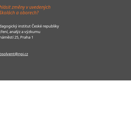
hlásit změny v uvedených
 školách a oborech?
agogický institut České republiky
tření, analýz a výzkumu
áměstí 25, Praha 1
bsolvent@npi.cz