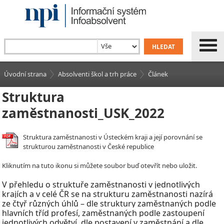
Úvodní strana
Absolventi škol a trh práce
Článek
Struktura
zaměstnanosti_USK_2022
Struktura zaměstnanosti v Ústeckém kraji a její porovnání se
strukturou zaměstnanosti v České republice
Kliknutím na tuto ikonu si můžete soubor buď otevřít nebo uložit.
V
přehledu o struktuře zaměstnanosti v
jednotlivých
krajích a v celé ČR se na strukturu zaměstnanosti nazírá
ze čtyř různých úhlů – dle struktury zaměstnaných podle
hlavních tříd profesí, zaměstnaných podle zastoupení
jednotlivých odvětví, dle postavení v
zaměstnání a dle