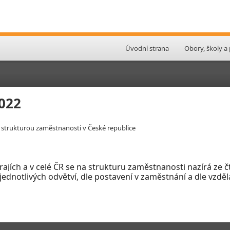
Úvodní strana
Obory, školy a
022
e strukturou zaměstnanosti v České republice
krajích a v celé ČR se na strukturu zaměstnanosti nazírá ze
ednotlivých odvětví, dle postavení v
zaměstnání a dle vzdě