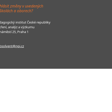
hlásit změny v uvedených
 školách a oborech?
agogický institut České republiky
tření, analýz a výzkumu
áměstí 25, Praha 1
bsolvent@npi.cz