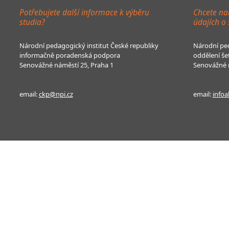
Potřebujete další informace k výběru
Chcete na
studia?
údajích o
Národní pedagogický institut České republiky
Národní ped
informačně poradenská podpora
oddělení še
Senovážné náměstí 25, Praha 1
Senovážné n
email:
ckp@npi.cz
email:
infoa