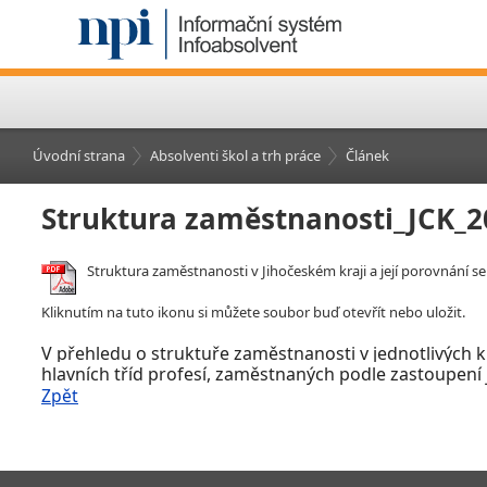
Úvodní strana
Absolventi škol a trh práce
Článek
Struktura zaměstnanosti_JCK_2
Struktura zaměstnanosti v Jihočeském kraji a její porovnání s
Kliknutím na tuto ikonu si můžete soubor buď otevřít nebo uložit.
V
přehledu o struktuře zaměstnanosti v
jednotlivých 
hlavních tříd profesí, zaměstnaných podle zastoupení j
Zpět