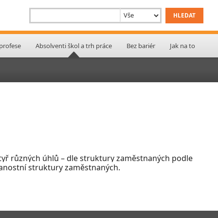
 profese
Absolventi škol a trh práce
Bez bariér
Jak na to
 čtyř různých úhlů – dle struktury zaměstnaných podle
lanostní struktury zaměstnaných.