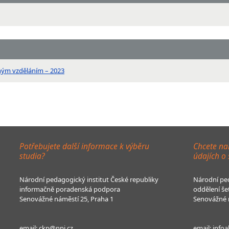
ným vzděláním – 2023
Potřebujete další informace k výběru
Chcete na
studia?
údajích o
Národní pedagogický institut České republiky
Národní ped
informačně poradenská podpora
oddělení še
Senovážné náměstí 25, Praha 1
Senovážné n
email:
ckp@npi.cz
email:
infoa