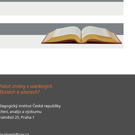
hlásit změny v uvedených
 školách a oborech?
agogický institut České republiky
tření, analýz a výzkumu
áměstí 25, Praha 1
bsolvent@npi.cz