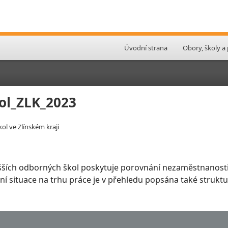
Úvodní strana
Obory, školy a
ol_ZLK_2023
l ve Zlínském kraji
šších odborných škol poskytuje porovnání nezaměstnanosti
slení situace na trhu práce je v přehledu popsána také stru