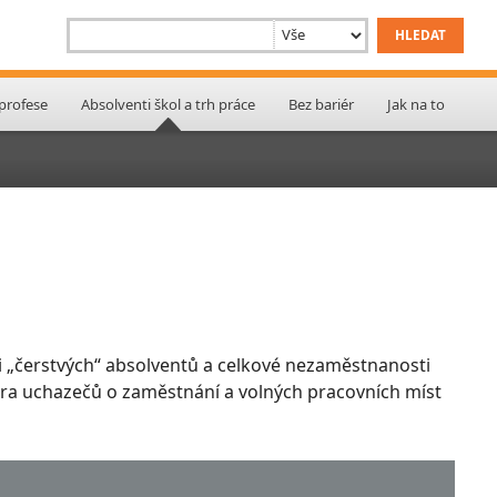
 profese
Absolventi škol a trh práce
Bez bariér
Jak na to
 „čerstvých“ absolventů a celkové nezaměstnanosti
ktura uchazečů o zaměstnání a volných pracovních míst