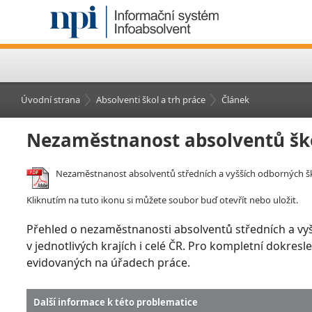
Úvodní strana
Absolventi škol a trh práce
Článek
Nezaměstnanost absolventů šk
Nezaměstnanost absolventů středních a vyšších odborných ško
Kliknutím na tuto ikonu si můžete soubor buď otevřít nebo uložit.
Přehled o nezaměstnanosti absolventů středních a vy
v jednotlivých krajích i celé ČR. Pro kompletní dokre
evidovaných na úřadech práce.
Další informace k této problematice