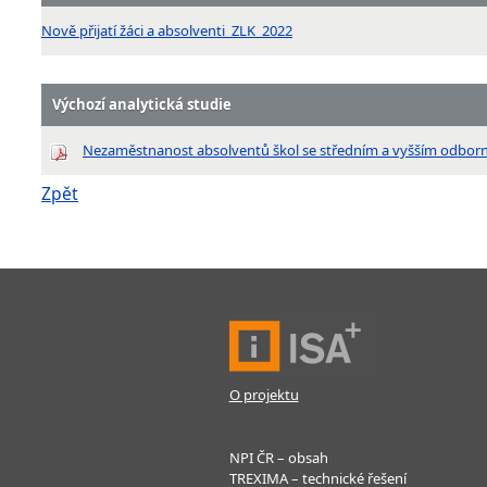
Nově přijatí žáci a absolventi_ZLK_2022
Výchozí analytická studie
Nezaměstnanost absolventů škol se středním a vyšším odbor
Zpět
O projektu
NPI ČR – obsah
TREXIMA – technické řešení