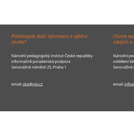
Potřebujete další informace k výběru
Chcete na
studia?
údajích o
Národní pedagogický institut České republiky
Národní ped
informačně poradenská podpora
oddělení še
Senovážné náměstí 25, Praha 1
Senovážné n
email:
ckp@npi.cz
email:
infoa