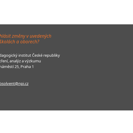
hlásit změny v uvedených
 školách a oborech?
agogický institut České republiky
tření, analýz a výzkumu
áměstí 25, Praha 1
bsolvent@npi.cz