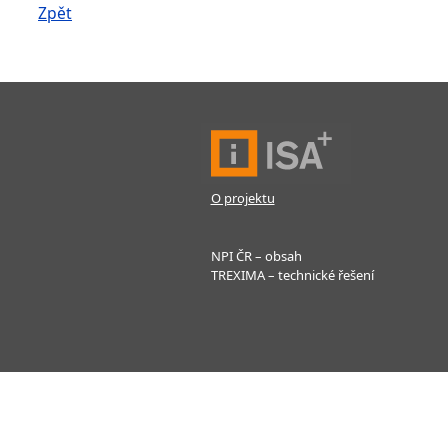
Zpět
O projektu
NPI ČR – obsah
TREXIMA – technické řešení