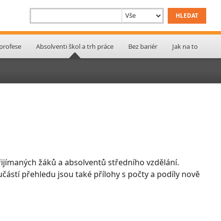
 profese
Absolventi škol a trh práce
Bez bariér
Jak na to
ijímaných žáků a absolventů středního vzdělání.
učástí přehledu jsou také přílohy s počty a podíly nově