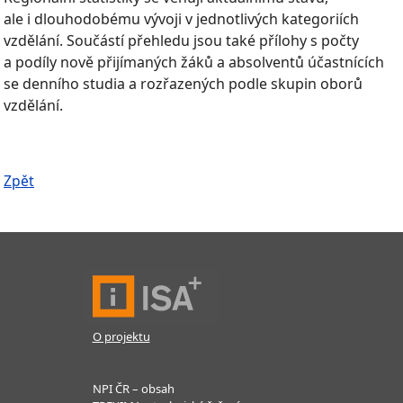
ale i dlouhodobému vývoji v jednotlivých kategoriích
vzdělání. Součástí přehledu jsou také přílohy s počty
a podíly nově přijímaných žáků a absolventů účastnících
se denního studia a rozřazených podle skupin oborů
vzdělání.
Zpět
O projektu
NPI ČR – obsah