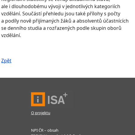
ale i dlouhodobému vývoji v jednotlivých kategoriích
vzdělání. Součástí přehledu jsou také přílohy s počty
a podíly nově přijímaných žáků a absolventů účastnících
se denního studia a rozřazených podle skupin oborů
vzdělání.
Zpět
O projektu
NPI ČR – obsah