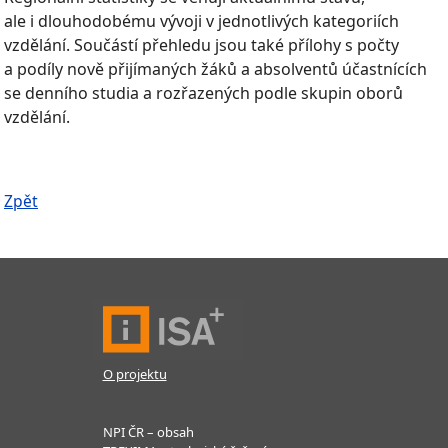
ale i dlouhodobému vývoji v jednotlivých kategoriích
vzdělání. Součástí přehledu jsou také přílohy s počty
a podíly nově přijímaných žáků a absolventů účastnících
se denního studia a rozřazených podle skupin oborů
vzdělání.
Zpět
O projektu
NPI ČR – obsah