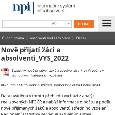
Úvodní strana
Absolventi škol a trh práce
Článek
Nově přijatí žáci a
absolventi_VYS_2022
Statistiky nově přijatých žáků a absolventů v Kraji Vysočina v
jednotlivých kategoriích vzdělání
Kliknutím na tuto ikonu si můžete soubor buď otevřít nebo uložit.
Data uváděná v tomto přehledu vychází z analýz
realizovaných NPI ČR a nabízí informace o počtu a podílu
nově přijímaných žáků a absolventů středního vzdělání.
Regionální statistiky se věnují aktuálnímu stavu,