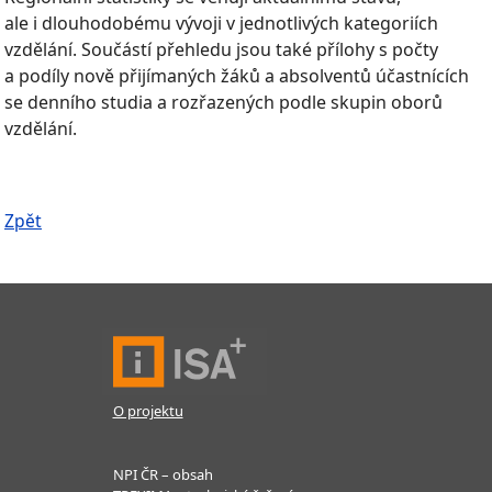
ale i dlouhodobému vývoji v jednotlivých kategoriích
vzdělání. Součástí přehledu jsou také přílohy s počty
a podíly nově přijímaných žáků a absolventů účastnících
se denního studia a rozřazených podle skupin oborů
vzdělání.
Zpět
O projektu
NPI ČR – obsah