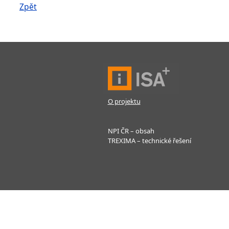
Zpět
O projektu
NPI ČR – obsah
TREXIMA – technické řešení