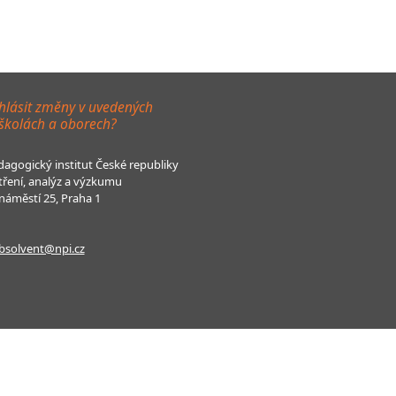
hlásit změny v uvedených
 školách a oborech?
agogický institut České republiky
tření, analýz a výzkumu
áměstí 25, Praha 1
bsolvent@npi.cz