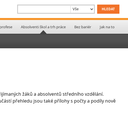
 profese
Absolventi škol a trh práce
Bez bariér
Jak na to
ijímaných žáků a absolventů středního vzdělání.
učástí přehledu jsou také přílohy s počty a podíly nově