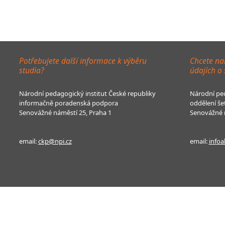
Potřebujete další informace k výběru
Chcete na
studia?
údajích o
Národní pedagogický institut České republiky
Národní ped
informačně poradenská podpora
oddělení še
Senovážné náměstí 25, Praha 1
Senovážné n
email:
ckp@npi.cz
email:
infoa