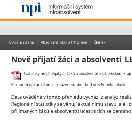
Úvodní strana
Absolventi škol a trh práce
Článek
Nově přijatí žáci a absolventi_
Statistiky nově přijatých žáků a absolventů v Libereckém kraji 
Kliknutím na tuto ikonu si můžete soubor buď otevřít nebo uložit.
Data uváděná v tomto přehledu vychází z analýz realiz
Regionální statistiky se věnují aktuálnímu stavu, ale i
přijímaných žáků a absolventů účastnících se denního