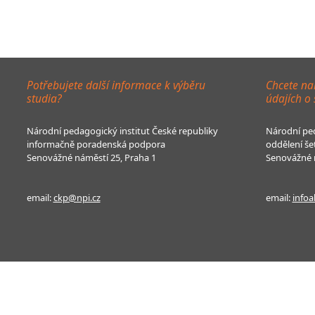
Potřebujete další informace k výběru
Chcete na
studia?
údajích o
Národní pedagogický institut České republiky
Národní ped
informačně poradenská podpora
oddělení še
Senovážné náměstí 25, Praha 1
Senovážné n
email:
ckp@npi.cz
email:
infoa