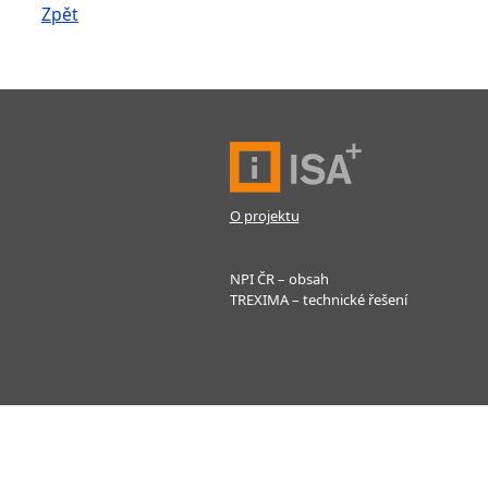
Zpět
O projektu
NPI ČR – obsah
TREXIMA – technické řešení