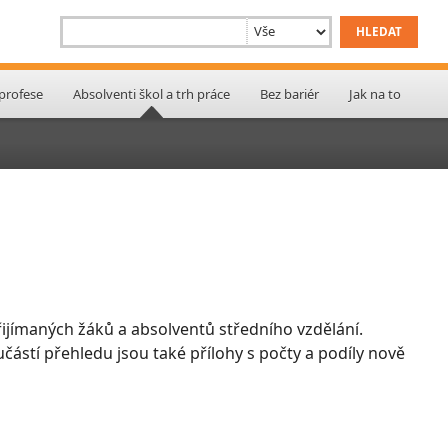
 profese
Absolventi škol a trh práce
Bez bariér
Jak na to
ijímaných žáků a absolventů středního vzdělání.
učástí přehledu jsou také přílohy s počty a podíly nově