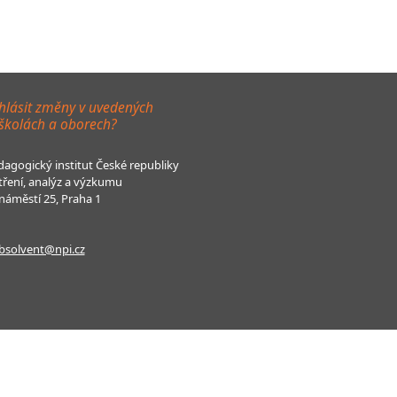
hlásit změny v uvedených
 školách a oborech?
agogický institut České republiky
tření, analýz a výzkumu
áměstí 25, Praha 1
bsolvent@npi.cz