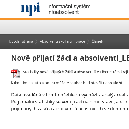
Úvodní strana
Absolventi škol a trh práce
Článek
Nově přijatí žáci a absolventi_
Statistiky nově přijatých žáků a absolventů v Libereckém kraji 
Kliknutím na tuto ikonu si můžete soubor buď otevřít nebo uložit.
Data uváděná v tomto přehledu vychází z analýz realiz
Regionální statistiky se věnují aktuálnímu stavu, ale i
přijímaných žáků a absolventů účastnících se denního