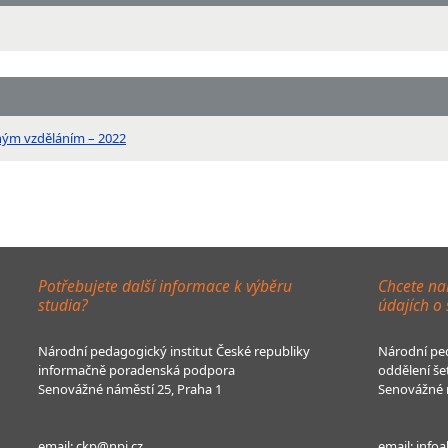
ným vzděláním – 2022
Potřebujete další informace k výběru
Chcete na
studia?
údajích o
Národní pedagogický institut České republiky
Národní ped
informačně poradenská podpora
oddělení še
Senovážné náměstí 25, Praha 1
Senovážné n
email:
ckp@npi.cz
email:
infoa