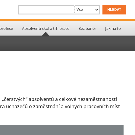
 profese
Absolventi škol a trh práce
Bez bariér
Jak na to
 „čerstvých“ absolventů a celkové nezaměstnanosti
ktura uchazečů o zaměstnání a volných pracovních míst