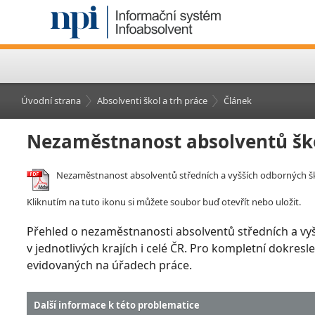
Úvodní strana
Absolventi škol a trh práce
Článek
Nezaměstnanost absolventů šk
Nezaměstnanost absolventů středních a vyšších odborných šk
Kliknutím na tuto ikonu si můžete soubor buď otevřít nebo uložit.
Přehled o nezaměstnanosti absolventů středních a vy
v jednotlivých krajích i celé ČR. Pro kompletní dokre
evidovaných na úřadech práce.
Další informace k této problematice