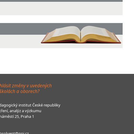
hlásit změny v uvedených
 školách a oborech?
agogický institut České republiky
tření, analýz a výzkumu
áměstí 25, Praha 1
bsolvent@npi.cz