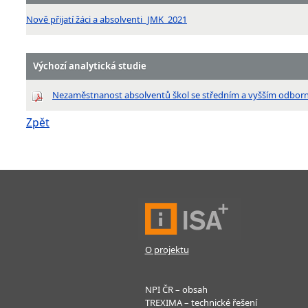
Nově přijatí žáci a absolventi_JMK_2021
Výchozí analytická studie
Nezaměstnanost absolventů škol se středním a vyšším odbor
Zpět
O projektu
NPI ČR – obsah
TREXIMA – technické řešení