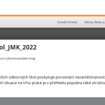
Úvodní strana
Obory, školy a
ol_JMK_2022
ol v Jihomoravském kraji
šších odborných škol poskytuje porovnání nezaměstnanosti
slení situace na trhu práce je v přehledu popsána také stru