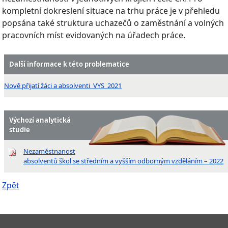
kompletní dokreslení situace na trhu práce je v přehledu
popsána také struktura uchazečů o zaměstnání a volných
pracovních míst evidovaných na úřadech práce.
Další informace k této problematice
Nově přijatí žáci a absolventi_VYS_2021
Výchozí analytická
studie
Nezaměstnanost
absolventů škol se středním a vyšším odborným vzděláním – 2022
Zpět