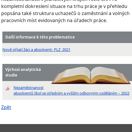
kompletní dokreslení situace na trhu práce je v přehledu
popsána také struktura uchazečů o zaměstnání a volných
pracovních míst evidovaných na úřadech práce.
Další informace k této problematice
Nově přijatí žáci a absolventi_PLZ_2021
Výchozí analytická
studie
Nezaměstnanost
absolventů škol se středním a vyšším odborným vzděláním – 2022
Zpět