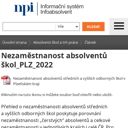
Úvodní strana
Absolventi škol a trh práce
Článek
Nezaměstnanost absolventů
škol_PLZ_2022
Nezaměstnanost absolventů středních a vyšších odborných škol v
Plzeňském kraji
Kliknutím na tuto ikonu si můžete soubor buď otevřít nebo uložit.
Přehled o nezaměstnanosti absolventů středních
a vyšších odborných škol poskytuje porovnání
nezaměstnanosti „čerstvých“ absolventů a celkové
nezaměstnanosti v jednotlivých krajích i celé ČR. Pro