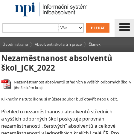
Úvodní strana
Absolventi škol a trh práce
Článek
Nezaměstnanost absolventů
škol_JCK_2022
Nezaměstnanost absolventů středních a vyšších odborných škol v
Jihočeském kraji
Kliknutím na tuto ikonu si můžete soubor buď otevřít nebo uložit.
Přehled o nezaměstnanosti absolventů středních
a vyšších odborných škol poskytuje porovnání
nezaměstnanosti „čerstvých“ absolventů a celkové
nezaměstnanosti v jednotlivých krajích i celé ČR. Pro