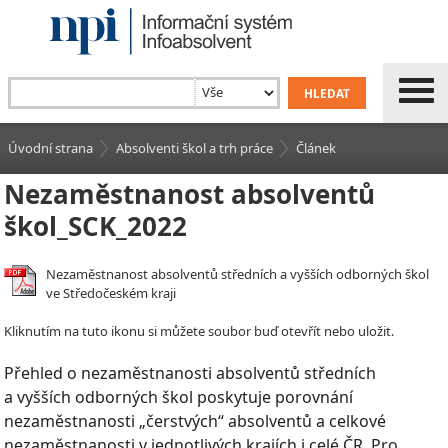
Úvodní strana
Absolventi škol a trh práce
Článek
Nezaměstnanost absolventů
škol_SCK_2022
Nezaměstnanost absolventů středních a vyšších odborných škol
ve Středočeském kraji
Kliknutím na tuto ikonu si můžete soubor buď otevřít nebo uložit.
Přehled o nezaměstnanosti absolventů středních
a vyšších odborných škol poskytuje porovnání
nezaměstnanosti „čerstvých“ absolventů a celkové
nezaměstnanosti v jednotlivých krajích i celé ČR. Pro