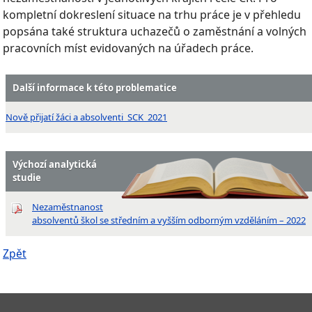
kompletní dokreslení situace na trhu práce je v přehledu
popsána také struktura uchazečů o zaměstnání a volných
pracovních míst evidovaných na úřadech práce.
Další informace k této problematice
Nově přijatí žáci a absolventi_SCK_2021
Výchozí analytická
studie
Nezaměstnanost
absolventů škol se středním a vyšším odborným vzděláním – 2022
Zpět